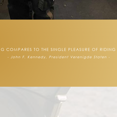
G COMPARES TO THE SINGLE PLEASURE OF RIDING 
- John F. Kennedy, President Verenigde Staten -