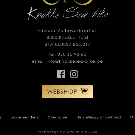
Edward Verheyestraat 51
8300 Knokke-Heist
BTW BE0837.855.217
tel. 050 60 93 60
email info@knokkesea-bike.be
WEBSHOP
s
Lease een fiets
Overname
Herstelling / onderhoud
Ou
Webdesign by Septunus © 2024