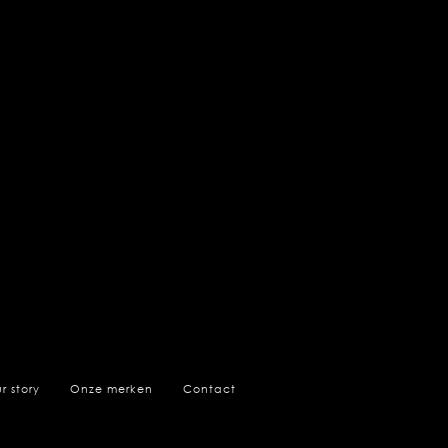
r story
Onze merken
Contact